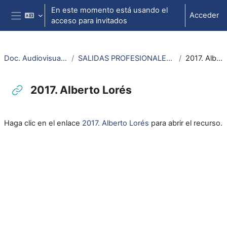
Salta al contenido principal
En este momento está usando el
Acceder
acceso para invitados
Panel lateral
Doc. Audiovisuales Veterinaria
SALIDAS PROFESIONALES VETERINARIA Y CTA
2017. Alberto Lorés
2017. Alberto Lorés
Requisitos de finalización
Haga clic en el enlace
2017. Alberto Lorés
para abrir el recurso.