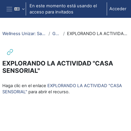
Salta al contenido principal
En este momento está usando el
Acceder
acceso para invitados
Panel lateral
Wellness Unizar: Salud y Bienestar
General
EXPLORANDO LA ACTIVIDAD "CASA SENSORIAL"
EXPLORANDO LA ACTIVIDAD "CASA
SENSORIAL"
Requisitos de finalización
Haga clic en el enlace
EXPLORANDO LA ACTIVIDAD "CASA
SENSORIAL"
para abrir el recurso.