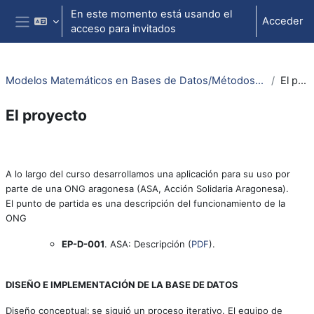
Salta al contenido principal
En este momento está usando el
Acceder
acceso para invitados
Panel lateral
Modelos Matemáticos en Bases de Datos/Métodos Matemáticos en Ingeniería del Software
El proyecto
El proyecto
Perfilado de sección
A lo largo del curso desarrollamos una aplicación para su uso por
parte de una ONG aragonesa (ASA, Acción Solidaria Aragonesa).
El punto de partida es una descripción del funcionamiento de la
ONG
EP-D-001
. ASA: Descripción (
PDF
).
DISEÑO E IMPLEMENTACIÓN DE LA BASE DE DATOS
Diseño conceptual:
se siguió un proceso iterativo. El equipo de