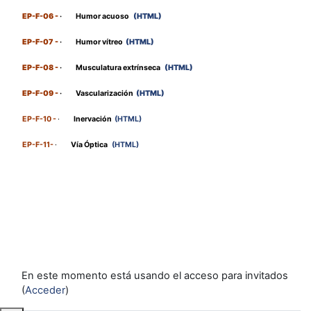
EP-F-06 -
·
Humor acuoso
(HTML)
EP-F-07 -
·
Humor vítreo
(HTML)
EP-F-08 -
·
Musculatura extrínseca
(HTML)
EP-F-09 -
·
Vascularización
(HTML)
EP-F-10 -
·
Inervación
(HTML)
EP-F-11-
·
Vía Óptica
(HTML)
En este momento está usando el acceso para invitados
(
Acceder
)