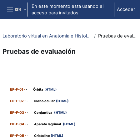
Salta al contenido principal
En este momento está usando el
Acceder
acceso para invitados
Panel lateral
Laboratorio virtual en Anatomía e Histología Ocular
Pruebas de evaluación
Pruebas de evaluación
Perfilado de sección
EP-F-01 -
·
Órbita
(HTML)
EP-F-02 -
·
Globo ocular
(HTML)
EP-F-03 -
·
Conjuntiva
(HTML)
EP-F-04 -
·
Aparato lagrimal
(HTML)
EP-F-05 -
·
Cristalino
(HTML)