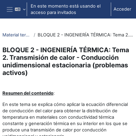
Salta al contenido principal
En este momento está usando el
Acceder
acceso para invitados
Panel lateral
Material termodinámica e ing. térmica
BLOQUE 2 - INGENIERÍA TÉRMICA: Tema 2. Transmisión de calor - Conducción unidimensional estacionaria (problemas activos)
BLOQUE 2 - INGENIERÍA TÉRMICA: Tema
2. Transmisión de calor - Conducción
unidimensional estacionaria (problemas
activos)
Perfilado de sección
Resumen del contenido
:
En este tema se explica cómo aplicar la ecuación diferencial
de conducción del calor para obtener la distribución de
temperatura en materiales con conductividad térmica
constante y generación térmica en su interior en los que se
produce una transmisión de calor por conducción