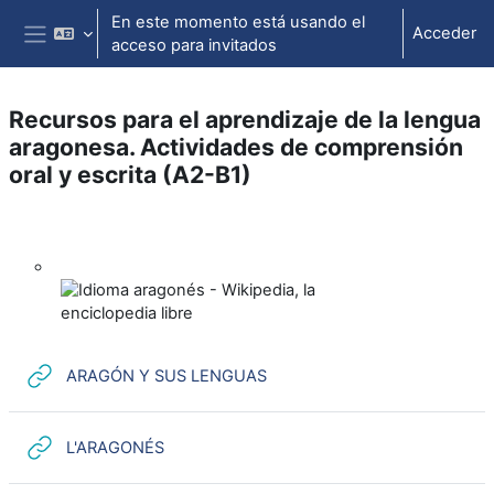
Salta al contenido principal
En este momento está usando el
Acceder
acceso para invitados
Panel lateral
Recursos para el aprendizaje de la lengua
aragonesa. Actividades de comprensión
oral y escrita (A2-B1)
Perfilado de sección
URL
ARAGÓN Y SUS LENGUAS
URL
L'ARAGONÉS