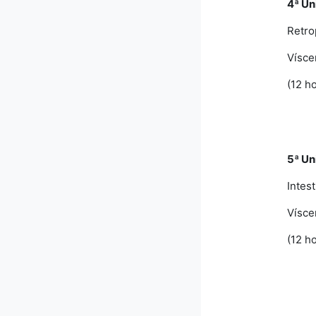
4ª Un
Retro
Vísce
(12 h
5ª Un
Intest
Vísce
(12 h