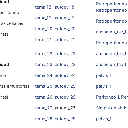
idad
Retroperitoneo 
tema_18
autoev_18
Retroperitoneo
peritoneo
tema_19
autoev_19
Retroperitoneo
ras celiacas
tema_20
autoev_20
abdomen_tac_1
oras)
tema_21
autoev_21
Retroperitoneo
tema_22
autoev_22
abdomen_tac_1
idad
tema_23
autoev_23
abdomen_tac_1
ino
tema_24
autoev_24
pelvis_1
ras emuntorias
tema_25
autoev_25
pelvis_1
oras)
tema_26
autoev_26
Peritoneo 1
,
Per
tema_27
autoev_27
Simple de abd
tema_28
autoev_28
pelvis_1