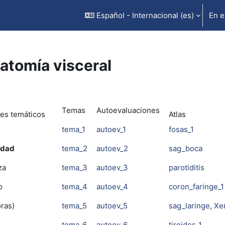
Español - Internacional ‎(es)‎
En e
atomía visceral
rfilado de sección
Temas
Autoevaluaciones
es temáticos
Atlas
tema_1
autoev_1
fosas_1
idad
tema_2
autoev_2
sag_boca
za
tema_3
autoev_3
parotiditis
o
tema_4
autoev_4
coron_faringe_1
oras)
tema_5
autoev_5
sag_laringe
,
Xer
tema_6
autoev_6
tiroides_1