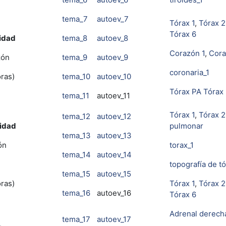
tema_7
autoev_7
Tórax 1
,
Tórax 2
Tórax 6
idad
tema_8
autoev_8
Corazón 1
,
Cora
zón
tema_9
autoev_9
coronaria_1
oras)
tema_10
autoev_10
Tórax PA
Tórax 
tema_11
autoev_11
Tórax 1
,
Tórax 2
tema_12
autoev_12
idad
pulmonar
tema_13
autoev_13
ón
torax_1
tema_14
autoev_14
topografía de t
tema_15
autoev_15
oras)
Tórax 1
,
Tórax 2
tema_16
autoev_16
Tórax 6
Adrenal derech
tema_17
autoev_17