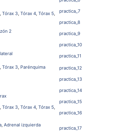
practica_7
,
Tórax 3
,
Tórax 4
,
Tórax 5
,
practica_8
zón 2
practica_9
practica_10
lateral
practica_11
,
Tórax 3
,
Parénquima
practica_12
practica_13
practica_14
órax
practica_15
,
Tórax 3
,
Tórax 4
,
Tórax 5
,
practica_16
a
,
Adrenal izquierda
practica_17