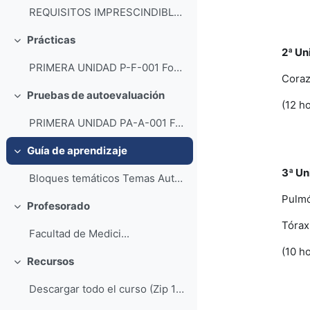
REQUISITOS IMPRESCINDIBLES PARA VER LOS ATLAS: - ...
Prácticas
Colapsar
2ª Un
PRIMERA UNIDAD P-F-001 Fosas nasales. (HTM) P...
Cora
Pruebas de autoevaluación
Colapsar
(12 h
PRIMERA UNIDAD PA-A-001 Fosas nasales. (HTM...
Guía de aprendizaje
Colapsar
3ª Un
Bloques temáticos Temas Auto...
Pulm
Profesorado
Colapsar
Tórax
Facultad de Medici...
(10 h
Recursos
Colapsar
Descargar todo el curso (Zip 14,7MB)