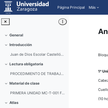
Salta al contenido principal
Página Principal
Más
An
General
Colapsar
Pe
Introducción
Colapsar
Juan de Dios Escolar Castellón Ma...
Bloqu
Lectura obligatoria
Colapsar
1ª Un
PROCEDIMIENTO DE TRABAJO Nuestra propuesta ...
Cabe
Material de clase
Colapsar
Cuell
PRIMERA UNIDAD MC-T-001 Fosas nasales. (HTM) MC-...
(10 h
Atlas
Colapsar