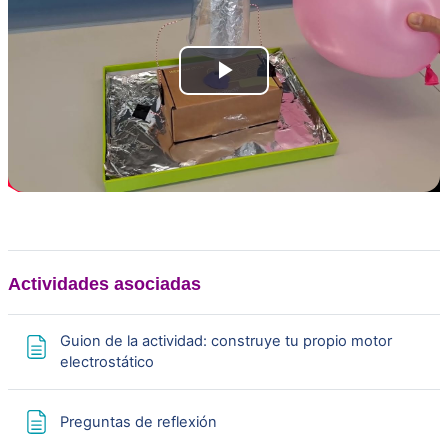
P
l
a
y
V
Actividades asociadas
i
Guion de la actividad: construye tu propio motor
d
Page
electrostático
e
Page
Preguntas de reflexión