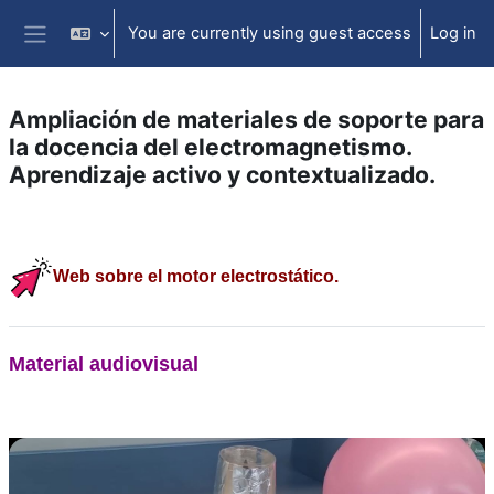
Skip to main content
You are currently using guest access
Log in
Side panel
Ampliación de materiales de soporte para
la docencia del electromagnetismo.
Aprendizaje activo y contextualizado.
Section outline
Web sobre el motor electrostático.
Material audiovisual