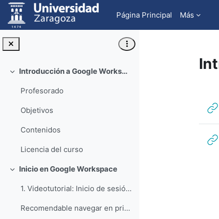
Salta al contenido principal
Página Principal
Más
In
Introducción a Google Workspace
Colapsar
Pe
Profesorado
Objetivos
Contenidos
Licencia del curso
Inicio en Google Workspace
Colapsar
1. Videotutorial: Inicio de sesión en aplicaciones Google con cuenta @unizar.es
Recomendable navegar en privado cuando se utilice ...