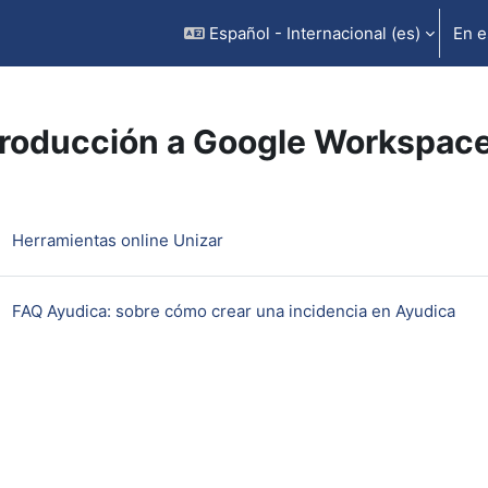
Español - Internacional ‎(es)‎
En e
troducción a Google Workspac
rfilado de sección
URL
Herramientas online Unizar
URL
FAQ Ayudica: sobre cómo crear una incidencia en Ayudica