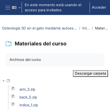
Salta al contenido principal
En este momento está usando el
Acceder
acceso para invitados
Panel lateral
Osteología 3D en el gato mediante autoestereoscopía (Cat´s 3D osteology by mean selfstereoscopy)
Introducción
Materiales del curso
Materiales del curso
Requisitos de finalización
Archivos del curso
Descargar carpeta
arm_3.zip
back_5.zip
indice_1.zip