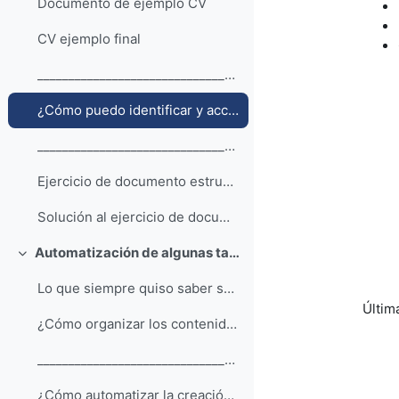
Documento de ejemplo CV
CV ejemplo final
__________________________________________________...
¿Cómo puedo identificar y acceder fácilmente a las imágenes y las tablas?
__________________________________________________...
Ejercicio de documento estructurado
Solución al ejercicio de documento estructurado
Automatización de algunas tareas con Writer
Colapsar
Lo que siempre quiso saber sobre los índices de co...
Última
¿Cómo organizar los contenidos y navegar por el documento?
__________________________________________________...
¿Cómo automatizar la creación del índice de un documento?