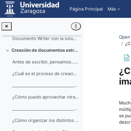
Salta al contenido principal
¿Cómo se incluye información en forma de tabla?
Página Principal
Más
__________________________________________________...
Ejercicio de edición básica
Open 
Documento Writer con la solución al ejercicio de edición básica
¿C
Creación de documentos estructurados con Writer
Colapsar
Antes de escribir, pensamos... ??Creamos la estruc...
¿C
¿Cuál es el proceso de creación de un documento?
im
__________________________________________________...
Req
¿Cómo puedo aprovechar otras posibilidades del entorno de trabajo?
Mucha
__________________________________________________...
múlti
se pu
¿Cómo organizar los distintos formatos de un documento usando estilos?
descr