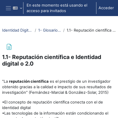
Salta al contenido principal
En este momento está usando el
Acceder
acceso para invitados
Panel lateral
Identidad Digital Investigador
1- Glosario de términos
1.1- Reputación científica e Identidad digital o 2.0
1.1- Reputación científica e Identidad
digital o 2.0
Requisitos de finalización
"La
reputación científica
es el prestigio de un investigador
obtenido gracias a la calidad e impacto de sus resultados de
investigación" (Fernández-Marcial & González-Solar, 2015)
•El concepto de reputación científica conecta con el de
identidad digital
•Las tecnologías de la información están condicionando el