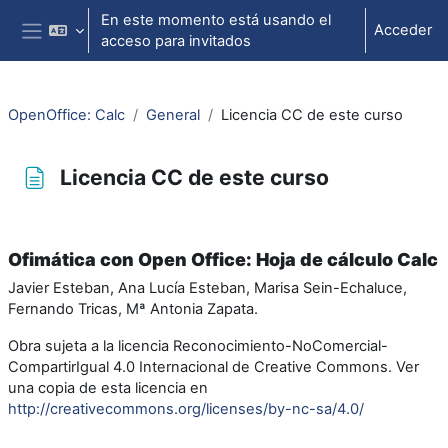
Salta al contenido principal
En este momento está usando el
Acceder
acceso para invitados
Panel lateral
OpenOffice: Calc
General
Licencia CC de este curso
Licencia CC de este curso
Requisitos de finalización
Ofimática con Open Office: Hoja de cálculo Calc
Javier Esteban, Ana Lucía Esteban, Marisa Sein-Echaluce,
Fernando Tricas, Mª Antonia Zapata.
Obra sujeta a la licencia Reconocimiento-NoComercial-
CompartirIgual 4.0 Internacional de Creative Commons. Ver
una copia de esta licencia en
http://creativecommons.org/licenses/by-nc-sa/4.0/