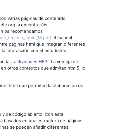
 con varias páginas de contenido
dle.org la encontraréis
én os recomendamos
nual_leccion_junio_18.pdf
)
el manual
tre páginas html que integran diferentes
la interacción con el estudiante.
ran las
actividades H5P
.
La ventaja de
r en otros contextos que admitan html5, lo
ores html que permiten la elaboración de
to y de código abierto. Con esta
ia basados en una estructura de páginas
ginas se pueden añadir diferentes