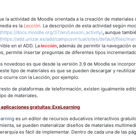
e la actividad de Moodle orientada a la creación de materiales
media es la
Lección
. La descripción de esta actividad según moo
(
https://docs.moodle.org/37/en/Lesson_activity
)
,
aunque tambi
(
https://add.unizar.es/add/campusvirtual/sites/default/files/ma
nible en el ADD. La
lección
,
además de permitir la navegación en
s, permite insertar preguntas de diferentes tipos incrementado 
s novedoso es que desde la versión 3.9 de Moodle se incorpo
 este tipo de materiales es que se pueden descargar y reutiliza
o ocurre con la Lección, por ejemplo.
 resto de plataformas de teleformación, existen igualmente edit
ipo de materiales.
 aplicaciones gratuitas: ExeLearning
arning
es un
editor de
recursos educativos
interactivos gratui
mienta, se pueden materializar diseños de materiales multimed
jerarquía es fácil de implementar. Dentro de cada una de las pá