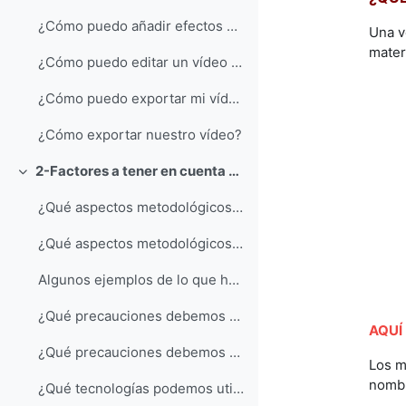
¿Cómo puedo añadir efectos a mi vídeo?
Una v
mater
¿Cómo puedo editar un vídeo previamente creado y añadir una locución?
¿Cómo puedo exportar mi vídeo?
¿Cómo exportar nuestro vídeo?
2-Factores a tener en cuenta a la hora de crear un vídeo personal o grabar una clase
Colapsar
¿Qué aspectos metodológicos tengo que tener en cue...
¿Qué aspectos metodológicos tengo que tener en cuenta para hacer una grabación?
Algunos ejemplos de lo que hay y no hay que hacer
¿Qué precauciones debemos tomar antes de grabar un...
AQUÍ
¿Qué precauciones debemos tomar antes de grabar un vídeo con estudiantes u otras personas? incluir permiso de grabación
Los m
nombr
¿Qué tecnologías podemos utilizar para la grabació...