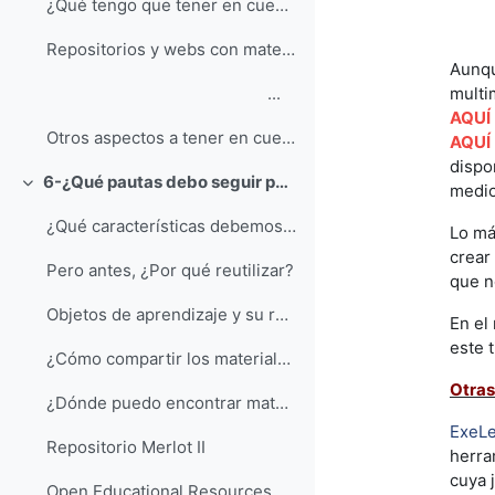
¿Qué tengo que tener en cuenta para respetar la propiedad intelectual?
Repositorios y webs con materiales abiertos (Música e Imágenes)
Aunqu
...
multi
AQUÍ
Otros aspectos a tener en cuenta en la creación de materiales formativos
AQUÍ
dispo
6-¿Qué pautas debo seguir para que mis materiales se puedan reutilizar?
medio
Colapsar
¿Qué características debemos proporcionar a los ma...
Lo má
crear
Pero antes, ¿Por qué reutilizar?
que n
Objetos de aprendizaje y su reutilización
En el
este t
¿Cómo compartir los materiales que genero en Moodle?
Otras
¿Dónde puedo encontrar materiales docentes digital...
ExeLe
Repositorio Merlot II
herra
cuya 
Open Educational Resources COMMONS