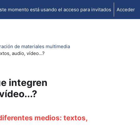
ste momento está usando el acceso para invitados
Acceder
oración de materiales multimedia
os, audio, vídeo...?
e integren
vídeo...?
iferentes medios: textos,