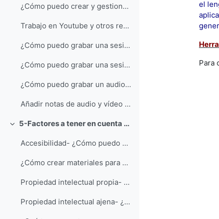
el le
¿Cómo puedo crear y gestionar canales en YouTube? ...
aplic
Trabajo en Youtube y otros repositorios remotos
gener
Herra
¿Cómo puedo grabar una sesión tutorial con los alu...
Para 
¿Cómo puedo grabar una sesión tutorial con los alumnos de mi asignatura dentro de mi curso Moodle?
¿Cómo puedo grabar un audio o un vídeo directament...
Añadir notas de audio y vídeo directamente en el material que generamos en Moodle
5-Factores a tener en cuenta a la hora de realizar materiales formativos multimedia
Colapsar
Accesibilidad- ¿Cómo puedo crear materiales que pu...
¿Cómo crear materiales para que puedan ser utilizados por personas con problemas visuales o de audición?
Propiedad intelectual propia- ¿Cómo puedo proteger...
Propiedad intelectual ajena- ¿Qué tengo que tener ...