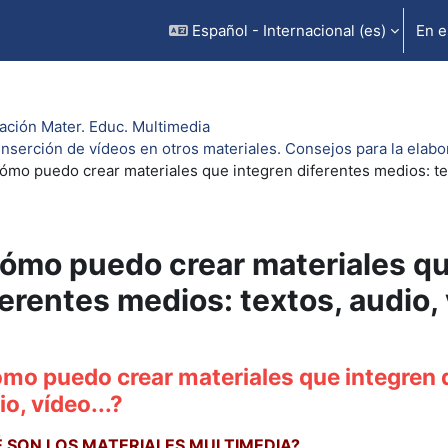
Español - Internacional ‎(es)‎
En e
ación Mater. Educ. Multimedia
Inserción de vídeos en otros materiales. Consejos para la elab
ómo puedo crear materiales que integren diferentes medios: text
ómo puedo crear materiales qu
ferentes medios: textos, audio, 
uisitos de finalización
mo puedo crear materiales que integren d
o, vídeo...?
 SON LOS MATERIALES MULTIMEDIA?