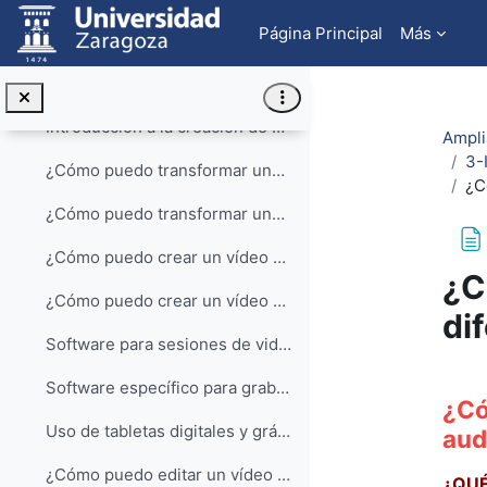
Salta al contenido principal
Página Principal
Más
Cómo CITAR el material de este curso
1-¿Como puedo crear vídeos a partir de mis materiales digitales?
Colapsar
Introducción a la creación de materiales audiovisuales
Ampli
3-
¿Cómo puedo transformar una presentación .ppt en u...
¿C
¿Cómo puedo transformar una presentación .ppt en un vídeo con mi voz?
¿Cómo puedo crear un vídeo de la pantalla del orde...
¿C
¿Cómo puedo crear un vídeo de la pantalla del ordenador en el que se incluya mi voz y mi imagen con la webcam?
di
Software para sesiones de videoconferencia
Req
Software específico para grabación del escritorio del ordenador
¿Có
Uso de tabletas digitales y gráficas
audi
¿Cómo puedo editar un vídeo previamente creado par...
¿QUÉ