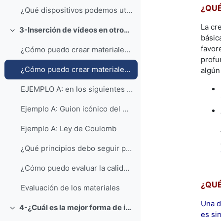
¿QUÉ
¿Qué dispositivos podemos utilizar para la grabación de nuestros vídeos personales o de una clase?
La cr
3-Inserción de vídeos en otros materiales. Consejos para la elaboración de materiales multimedia
Colapsar
básic
favor
¿Cómo puedo crear materiales que integren diferent...
profu
¿Cómo puedo crear materiales que integren diferentes medios: textos, audio, vídeo...?
algún
EJEMPLO A: en los siguientes documentos se incluye...
Ejemplo A: Guion icónico del material Ley de Coulomb
Ejemplo A: Ley de Coulomb
¿Qué principios debo seguir para facilitar el uso de estos materiales multimedia?
¿Cómo puedo evaluar la calidad de estos materiales...
¿QUÉ
Evaluación de los materiales
Una d
4-¿Cuál es la mejor forma de incluir un vídeo en mi curso de Moodle?
Colapsar
es si