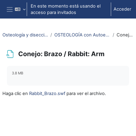
Salta al contenido principal
En este momento está usando el
Acceder
acceso para invitados
Panel lateral
Osteología y disección animal / Animal osteology and dissection
OSTEOLOGÍA con Autoestereoscopía-3D / OSTEOLOGY with Selfstereoscopy-3D
Conejo: Brazo / Rabbit: Arm
Conejo: Brazo / Rabbit: Arm
Requisitos de finalización
3.8 MB
Haga clic en
Rabbit_Brazo.swf
para ver el archivo.