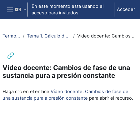
Salta al contenido principal
En este momento está usando el
Acceder
acceso para invitados
Panel lateral
Termo. e ing. Térmica
Tema 1. Cálculo de propiedades de las sustancias puras
Vídeo docente: Cambios de fase de una sustancia pura a presión constante
Vídeo docente: Cambios de fase de una
sustancia pura a presión constante
Requisitos de finalización
Haga clic en el enlace
Vídeo docente: Cambios de fase de
una sustancia pura a presión constante
para abrir el recurso.