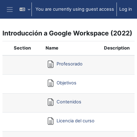
Skip to main content
You are currently using guest access
Log in
Side panel
Introducción a Google Workspace (2022)
Section
Name
Description
Profesorado
Objetivos
Contenidos
Licencia del curso