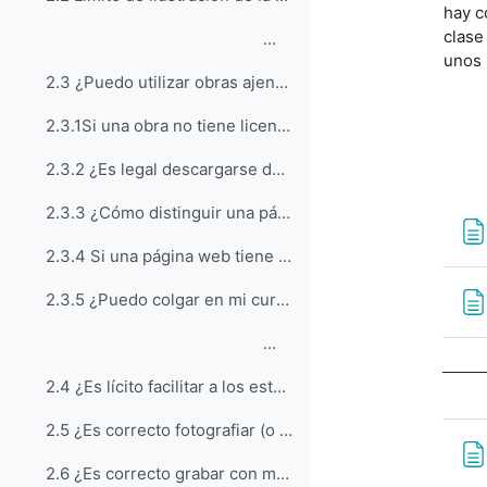
hay c
clase
...
unos 
2.3 ¿Puedo utilizar obras ajenas?
2.3.1Si una obra no tiene licencia, ¿es porque está libre y por lo tanto se puede usar en clase a voluntad?
2.3.2 ¿Es legal descargarse de la web material para usarlo en clase?
2.3.3 ¿Cómo distinguir una página lícita de otra que no lo es?
2.3.4 Si una página web tiene copyright o licencia CC ¿afecta esto a todos sus contenidos?
2.3.5 ¿Puedo colgar en mi curso de Moodle todo lo necesario para la clase?
...
2.4 ¿Es lícito facilitar a los estudiantes un libro escaneado o fotocopiado?
2.5 ¿Es correcto fotografiar (o grabar) con mi dispositivo móvil el contenido de la pizarra?
2.6 ¿Es correcto grabar con mi dispositivo móvil las exposiciones de mis compañeros?