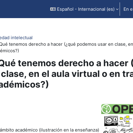
Español - Internacional ‎(es)‎
En e
edad intelectual
 Qué tenemos derecho a hacer (¿qué podemos usar en clase, en e
émicos?)
 Qué tenemos derecho a hacer
clase, en el aula virtual o en t
adémicos?)
rfilado de sección
 ámbito académico (ilustración en la enseñanza)