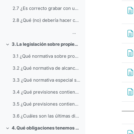
2.7 ¿Es correcto grabar con un dispositivo móvil al profesor?
2.8 ¿Qué (no) debería hacer con mis apuntes de clase?
...
3. La legislación sobre propiedad intelectual y la comunidad universitaria
Colapsar
3.1 ¿Qué normativa sobre propiedad intelectual se aplica al quehacer académico de los miembros de la comunidad universitaria?
3.2 ¿Qué normativa de alcance general sobre propiedad intelectual se aplica al quehacer académico de los miembros de la comunidad universitaria?
3.3 ¿Qué normativa especial sobre propiedad intelectual se aplica al quehacer académico de los miembros de la comunidad universitaria?
3.4 ¿Qué previsiones contiene la Ley Orgánica de Universidades y su normativa de desarrollo?
3.5 ¿Qué previsiones contienen los Estatutos de las Universidades?
3.6 ¿Cuáles son las últimas directrices en relación a los derechos de autor y el Mercado Único Digital
4. Qué obligaciones tenemos (cómo usar obras ajenas)
Colapsar