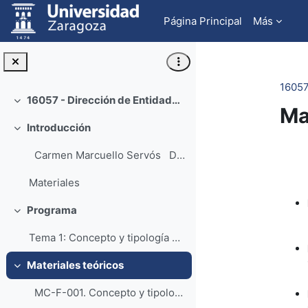
Salta al contenido principal
Página Principal
Más
16057
16057 - Dirección de Entidades No Lucrativas, Sexto semestre
Colapsar
Ma
Introducción
Colapsar
Pe
Carmen Marcuello Servós Dpto E...
Materiales
Programa
Colapsar
Tema 1: Concepto y tipología de las Organizaciones...
Materiales teóricos
Colapsar
MC-F-001. Concepto y tipología de las Organiz...