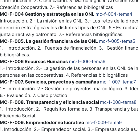
1. Introducción. 2. Clasificación. 3. Marco legal. 4. Creación As
Creación Cooperativa. 7.- Referencias bibliográficas
MC-F-004
Gestión y estrategia en las ONL
mc-f-004-tema4
Introducción. 2.- La misión en las ONL. 3.- Los retos de la dire
dirección estratégica y los distintos tipos de ONL. 5.- Estructura
junta directiva y patronato. 7.- Referencias bibliográficas.
MC-F-005.
La gestión financiera de las ONL
mc-f-005-tema5
1.- Introducción. 2.- Fuentes de financiación. 3.- Gestión financ
bibliográficas.
MC-F-006
Recursos Humanos
mc-f-006-tema6
1.- Introducción. 2.- La gestión de las personas en las ONL de in
personas en las cooperativas. 4. Referencias bibliográficas
MC-F-007.
Servicios, proyectos y campañas
mc-f-007-tema7
1.- Introducción. 2.- Gestión de proyectos: marco lógico. 3. Iden
6.- Evaluación. 7. Caso práctico
MC-F-008.
Transparencia y eficiencia social
mc-f-008-tema8
1.- Introducción. 2.- Requisitos formales. 3. Transparencia y bu
Eficiencia Social.
MC-F-009.
Emprendedor no lucrativo
mc-f-009-tema9
1. Introducción. 2.- Emprendedor social. 3.- Empresas sociales. 