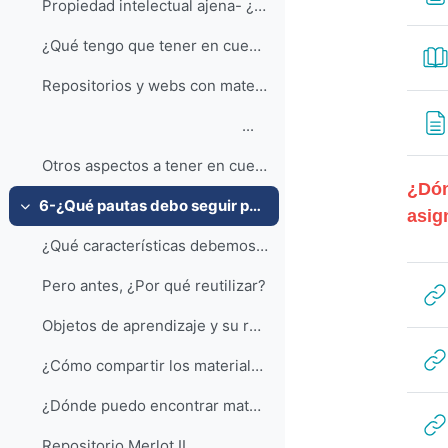
Propiedad intelectual ajena- ¿Qué tengo que tener ...
¿Qué tengo que tener en cuenta para respetar la propiedad intelectual?
Repositorios y webs con materiales abiertos (Música e Imágenes)
...
Otros aspectos a tener en cuenta en la creación de materiales formativos
¿Dón
6-¿Qué pautas debo seguir para que mis materiales se puedan reutilizar?
Collapse
asig
¿Qué características debemos proporcionar a los ma...
Pero antes, ¿Por qué reutilizar?
Objetos de aprendizaje y su reutilización
¿Cómo compartir los materiales que genero en Moodle?
¿Dónde puedo encontrar materiales docentes digital...
Repositorio Merlot II