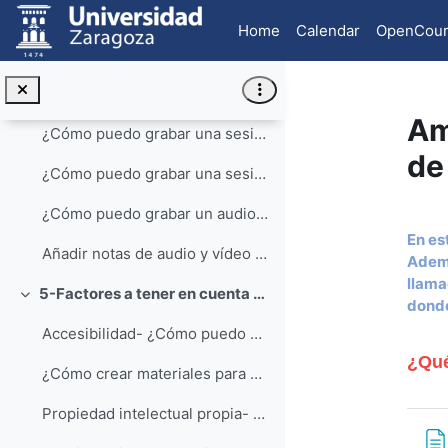
Skip to main content
4-¿Cuál es la mejor forma de incluir un vídeo en mi curso de Moodle?
Collapse
Home
Calendar
OpenCour
¿Cómo puedo crear y gestionar canales en YouTube? ...
Trabajo en Youtube y otros repositorios remotos
Am
¿Cómo puedo grabar una sesión tutorial con los alu...
de
¿Cómo puedo grabar una sesión tutorial con los alumnos de mi asignatura dentro de mi curso Moodle?
¿Cómo puedo grabar un audio o un vídeo directament...
Se
En es
Añadir notas de audio y vídeo directamente en el material que generamos en Moodle
Ademá
llama
5-Factores a tener en cuenta a la hora de realizar materiales formativos multimedia
Collapse
donde
Accesibilidad- ¿Cómo puedo crear materiales que pu...
¿Qué
¿Cómo crear materiales para que puedan ser utilizados por personas con problemas visuales o de audición?
Propiedad intelectual propia- ¿Cómo puedo proteger...