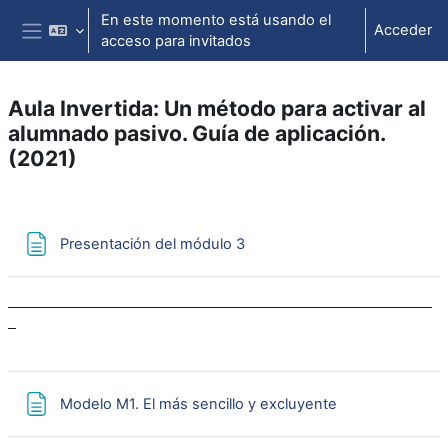
Salta al contenido principal
En este momento está usando el
Acceder
acceso para invitados
Panel lateral
Aula Invertida: Un método para activar al
alumnado pasivo. Guía de aplicación.
(2021)
Perfilado de sección
Página
Presentación del módulo 3
Página
Modelo M1. El más sencillo y excluyente