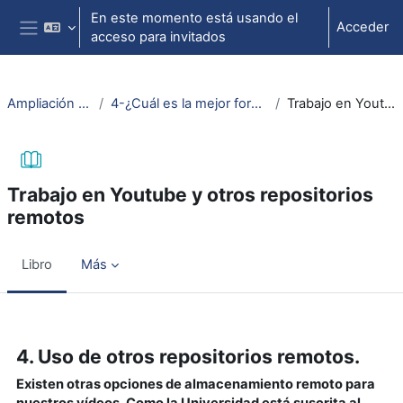
Salta al contenido principal
En este momento está usando el
Acceder
acceso para invitados
Panel lateral
Ampliación Mater. Educ. Multimedia
4-¿Cuál es la mejor forma de incluir un vídeo en mi curso de Moodle?
Trabajo en Youtube y otros repositorios remotos
Trabajo en Youtube y otros repositorios
remotos
Libro
Más
Requisitos de finalización
4. Uso de otros repositorios remotos.
Existen otras opciones de almacenamiento remoto para
nuestros vídeos. Como la Universidad está suscrita al