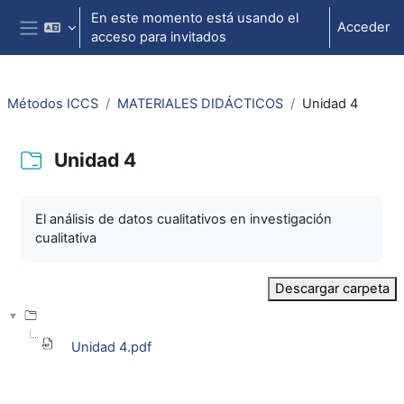
Salta al contenido principal
En este momento está usando el
Acceder
acceso para invitados
Panel lateral
Métodos ICCS
MATERIALES DIDÁCTICOS
Unidad 4
Unidad 4
Requisitos de finalización
El análisis de datos cualitativos en investigación
cualitativa
Descargar carpeta
Unidad 4.pdf