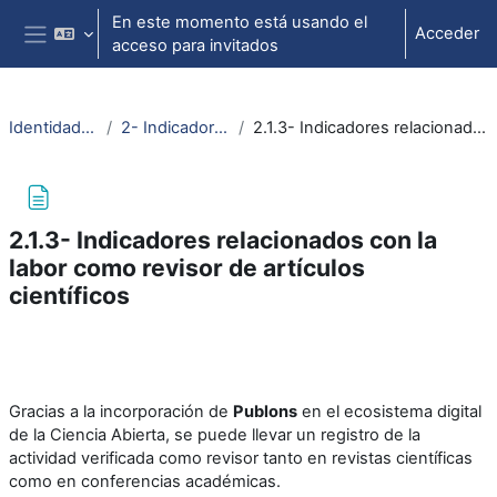
Salta al contenido principal
En este momento está usando el
Acceder
acceso para invitados
Panel lateral
Identidad Digital Investigador
2- Indicadores de reputación científica
2.1.3- Indicadores relacionados con la labor como revisor de artículos científicos
2.1.3- Indicadores relacionados con la
labor como revisor de artículos
científicos
Requisitos de finalización
Gracias a la incorporación de
Publons
en el ecosistema digital
de la Ciencia Abierta, se puede llevar un registro de la
actividad verificada como revisor tanto en revistas científicas
como en conferencias académicas.