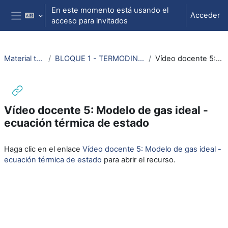
Salta al contenido principal
En este momento está usando el
Acceder
acceso para invitados
Panel lateral
Material termodinámica e ing. térmica
BLOQUE 1 - TERMODINÁMICA: Tema 1. Cálculo de propiedades de las sustancias puras
Vídeo docente 5: Modelo de gas ideal - ecuación térmica de estado
Vídeo docente 5: Modelo de gas ideal -
ecuación térmica de estado
Requisitos de finalización
Haga clic en el enlace
Vídeo docente 5: Modelo de gas ideal -
ecuación térmica de estado
para abrir el recurso.