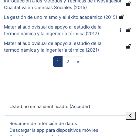
Introducción a los Métodos y Técnicas de Investigación
Cualitativa en Ciencias Sociales (2015)
La gestión de uno mismo y el éxito académico (2015)
Material audiovisual de apoyo al estudio de la
termodinámica y la ingeniería térmica (2017)
Material audiovisual de apoyo al estudio de la
termodinámica y la ingeniería térmica (2021)
Página 1
Página 2
Siguiente página
1
2
»
Usted no se ha identificado. (
Acceder
)
Abr
Resumen de retención de datos
Descargar la app para dispositivos móviles