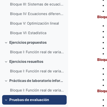
Bloque III: Sistemas de ecuaciones lineales
Bloque IV: Ecuaciones diferenciales de primer orden
Bloqu
Bloque V: Optimización lineal
Bloque VI: Estadística
Ejercicios propuestos
Colapsar
Bloque I: Función real de variable real EP-F-...
Bloqu
Ejercicios resueltos
Colapsar
Bloque I: Función real de variable real ER-F-00...
Prácticas de laboratorio informático
Colapsar
Bloque I: Función real de variable real PR-F-00...
Bloqu
Pruebas de evaluación
Colapsar