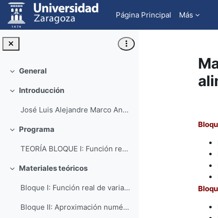
Salta al contenido principal
Página Principal
Más
Ma
General
Colapsar
al
Introducción
Colapsar
Pe
José Luis Alejandre Marco Ana Isa...
Bloque
Programa
Colapsar
TEORÍA BLOQUE I: Función real de variable r...
Materiales teóricos
Colapsar
Bloque I: Función real de variable real
Bloqu
Bloque II: Aproximación numérica