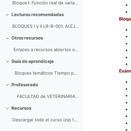
Bloque I: Función real de variable real PE-EPR-...
Lecturas recomendadas
Colapsar
Bloqu
BLOQUES I y II LR-B-001. ALEJANDRE, J.L., ALL...
Otros recursos
Colapsar
Enlaces a recursos abiertos o gratuitos accesible...
Guía de aprendizaje
Colapsar
Exáme
Bloques temáticos Tiempo previsto de apr...
Profesorado
Colapsar
FACULTAD de VETERINARIA Dep...
Recursos
Colapsar
Descargar todo el curso (zip 172MB)