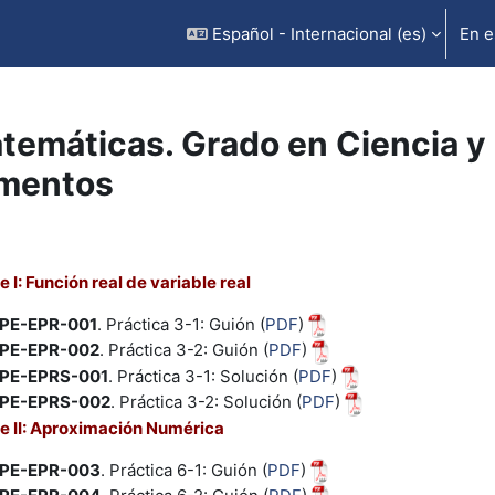
Español - Internacional ‎(es)‎
En e
temáticas. Grado en Ciencia y 
imentos
rfilado de sección
 I: Función real de variable real
PE-EPR-001
. Práctica 3-1: Guión (
PDF
)
PE-EPR-002
. Práctica 3-2: Guión (
PDF
)
PE-EPRS-001
. Práctica 3-1: Solución (
PDF
)
PE-EPRS-002
. Práctica 3-2: Solución (
PDF
)
e II: Aproximación Numérica
PE-EPR-003
. Práctica 6-1: Guión (
PDF
)