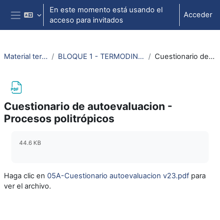
Salta al contenido principal
En este momento está usando el
Acceder
acceso para invitados
Panel lateral
Material termodinámica e ing. térmica
BLOQUE 1 - TERMODINÁMICA: Tema 2. Primer Principio de la Termodinámica
Cuestionario de autoevaluacion - Procesos politrópicos
Cuestionario de autoevaluacion -
Procesos politrópicos
Requisitos de finalización
44.6 KB
Haga clic en
05A-Cuestionario autoevaluacion v23.pdf
para
ver el archivo.