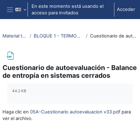
Salta al contenido principal
En este momento está usando el
Acceder
acceso para invitados
Panel lateral
Material termodinámica e ing. térmica
BLOQUE 1 - TERMODINÁMICA: Tema 3. Segundo Principio de la Termodinámica
Cuestionario de autoevaluación - Balance de entropía en sistemas cerrados
Cuestionario de autoevaluación - Balance
de entropía en sistemas cerrados
Requisitos de finalización
44.2 KB
Haga clic en
05A-Cuestionario autoevaluacion v33.pdf
para
ver el archivo.