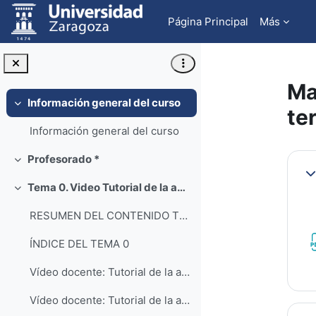
Salta al contenido principal
Página Principal
Más
Ma
Información general del curso
Colapsar
te
Información general del curso
Pe
Profesorado *
Colapsar
Co
Tema 0. Video Tutorial de la aplicación Engineering Equation Solver (EES)
Colapsar
RESUMEN DEL CONTENIDO TEMA 0
ÍNDICE DEL TEMA 0
Vídeo docente: Tutorial de la aplicación Engineering Equation Solver EES: Nivel Básico (Parte 1)
Vídeo docente: Tutorial de la aplicación Engineering Equation Solver EES: Nivel Básico (Parte 2)