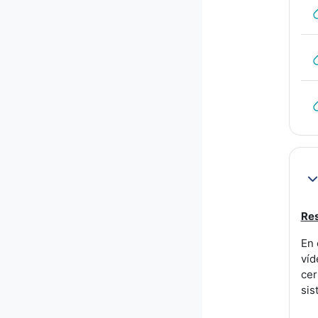
Co
Res
En 
víd
cer
sis