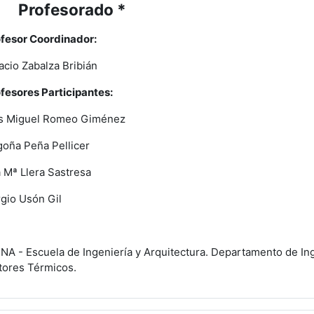
Profesorado *
lapsar
fesor Coordinador:
acio Zabalza Bribián
fesores Participantes:
s Miguel Romeo Giménez
oña Peña Pellicer
 Mª Llera Sastresa
gio Usón Gil
INA - Escuela de Ingeniería y Arquitectura.
Departamento de Ing
ores Térmicos.