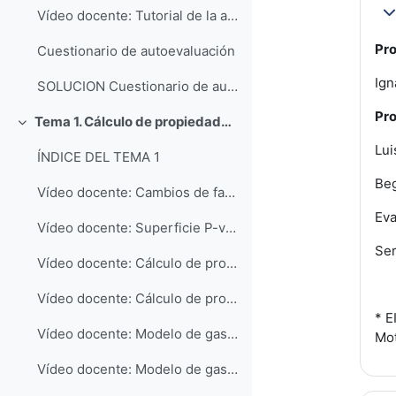
Vídeo docente: Tutorial de la aplicación Engineering Equation Solver EES: Nivel Básico (Parte 3)
Co
Pro
Cuestionario de autoevaluación
Ign
SOLUCION Cuestionario de autoevaluación
Pro
Tema 1. Cálculo de propiedades de las sustancias puras
Colapsar
Lui
ÍNDICE DEL TEMA 1
Beg
Vídeo docente: Cambios de fase de una sustancia pura a presión constante
Eva
Vídeo docente: Superficie P-v-T de una sustancia pura
Ser
Vídeo docente: Cálculo de propiedades de una sustancia real mediante tablas
Vídeo docente: Cálculo de propiedades de líquido subenfriado
*
E
Vídeo docente: Modelo de gas ideal - ecuación térmica de estado
Mot
Vídeo docente: Modelo de gas ideal - cálculo de propiedades