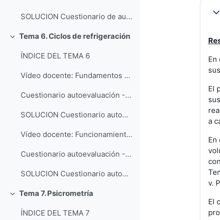
Co
SOLUCION Cuestionario de autoevaluación
Tema 6. Ciclos de refrigeración
Res
Colapsar
ÍNDICE DEL TEMA 6
En 
sus
Vídeo docente: Fundamentos básicos de ciclos de refrigeración
El 
Cuestionario autoevaluación - Ciclos de refrigeración
sus
rea
SOLUCION Cuestionario autoevaluación - Ciclos de refrigeración
a c
Vídeo docente: Funcionamiento básico de un frigorífico doméstico
En 
vol
Cuestionario autoevaluación - Frigorífico doméstico
con
Tem
SOLUCION Cuestionario autoevaluación - Frigorífico doméstico
v. 
Tema 7. Psicrometría
Colapsar
El 
pro
ÍNDICE DEL TEMA 7