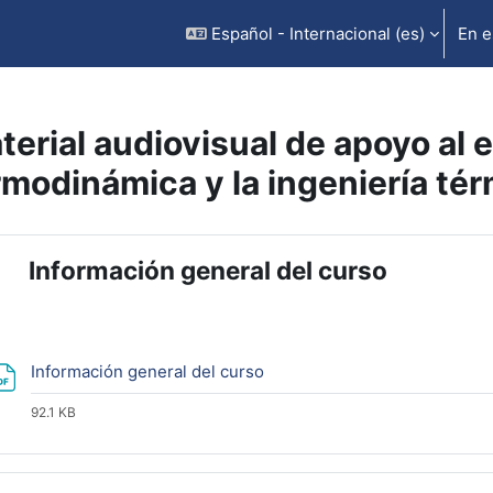
Español - Internacional ‎(es)‎
En e
terial audiovisual de apoyo al e
rmodinámica y la ingeniería té
rfilado de sección
Información general del curso
lapsar
Archivo
Información general del curso
92.1 KB