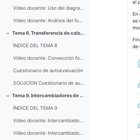
el 
Vídeo docente: Uso del diagrama psicrométrico
En 
Vídeo docente: Análisis del funcionamiento de un enfriador evaporativo
se 
mod
Tema 8. Transferencia de calor por convección forzada exterior
Colapsar
Fin
ÍNDICE DEL TEMA 8
de 
Vídeo docente: Convección forzada exterior - Determinación experimental de correlaciones
Cuestionario de autoevaluación
SOLUCION Cuestionario de autoevaluación
Tema 9. Intercambiadores de calor
Colapsar
ÍNDICE DEL TEMA 9
Vídeo docente: Intercambiadores de Calor - Tipos, balance de energía y coeficiente global de transferencia de calor
Vídeo docente: Intercambiadores de Calor - Métodos de cálculo