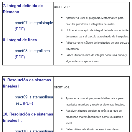
7. Integral definida de
OBJETIVOS:
Riemann.
Aprender a usar el programa Mathematica para
pract07_integralsimple
calcular primitivas e integrales definidas
(PDF)
Utilizar el concepto de integral definida como límite
de sumas para el cálculo aproximado de integrales.
8. Integral de línea.
Adiestrar en el cálculo de longitudes de una curva o
trayectoria.
pract08_integrallinea
Saber utilizar la idea de integral sobre una curva y
(PDF)
alguna de sus aplicaciones.
9. Resolución de sistemas
lineales I.
OBJETIVOS:
pract09_sistemaslinea
Aprender a usar el programa Mathematica para
les1
(PDF)
manipular matrices y resolver sistemas lineales.
Resolver algunos problemas prácticos que se
10. Resolución de sistemas
modelizan matemáticamente como un sistema
lineales II.
lineal.
Saber utilizar el cálculo de soluciones de un
pract10_sistemaslinea