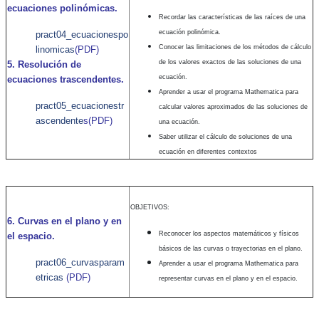
ecuaciones polinómicas.
Recordar las características de las raíces de una
ecuación polinómica.
pract04_ecuacionespo
Conocer las limitaciones de los métodos de cálculo
linomicas
(PDF)
de los valores exactos de las soluciones de una
5. Resolución de
ecuación.
ecuaciones trascendentes.
Aprender a usar el programa Mathematica para
pract05_ecuacionestr
calcular valores aproximados de las soluciones de
ascendente
s
(PDF)
una ecuación.
Saber utilizar el cálculo de soluciones de una
ecuación en diferentes contextos
OBJETIVOS:
6. Curvas en el plano y en
Reconocer los aspectos matemáticos y físicos
el espacio.
básicos de las curvas o trayectorias en el plano.
pract06_curvasparam
Aprender a usar el programa Mathematica para
etricas
(PDF)
representar curvas en el plano y en el espacio.