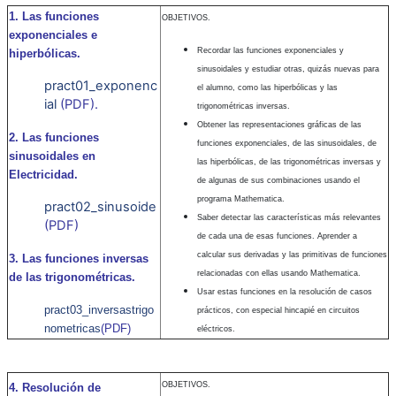
1. Las funciones
OBJETIVOS.
exponenciales e
Recordar las funciones exponenciales y
hiperbólicas.
sinusoidales y estudiar otras, quizás nuevas para
pract01_exponenc
el alumno, como las hiperbólicas y las
ial
(PDF).
trigonométricas inversas.
Obtener las representaciones gráficas de las
2. Las funciones
funciones exponenciales, de las sinusoidales, de
sinusoidales en
las hiperbólicas, de las trigonométricas inversas y
Electricidad.
de algunas de sus combinaciones usando el
programa Mathematica.
pract02_sinusoide
Saber detectar las características más relevantes
(PDF)
de cada una de esas funciones. Aprender a
calcular sus derivadas y las primitivas de funciones
3. Las funciones inversas
relacionadas con ellas usando Mathematica.
de las trigonométricas.
Usar estas funciones en la resolución de casos
pract03_inversastrigo
prácticos, con especial hincapié en circuitos
nometricas
(PDF)
eléctricos.
OBJETIVOS.
4. Resolución de