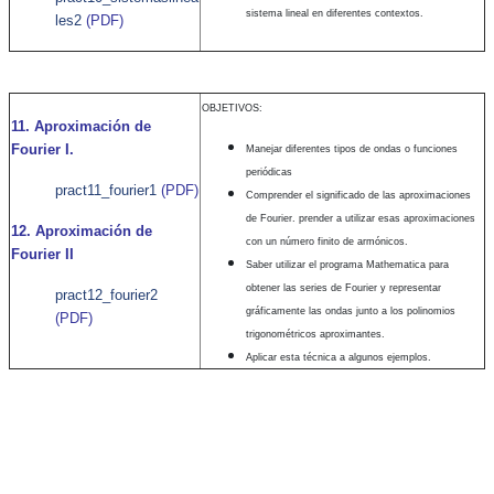
sistema lineal en diferentes contextos.
les2
(PDF)
OBJETIVOS:
11. Aproximación de
Fourier I.
Manejar diferentes tipos de ondas o funciones
periódicas
pract11_fourier1
(PDF)
Comprender el significado de las aproximaciones
de Fourier. prender a utilizar esas aproximaciones
12. Aproximación de
con un número finito de armónicos.
Fourier II
Saber utilizar el programa Mathematica para
obtener las series de Fourier y representar
pract12_fourier2
gráficamente las ondas junto a los polinomios
(PDF)
trigonométricos aproximantes.
Aplicar esta técnica a algunos ejemplos.