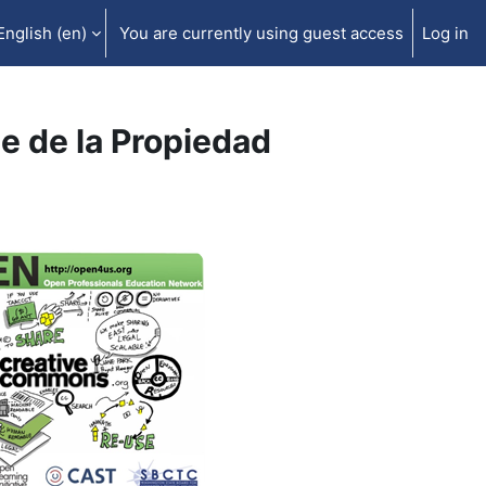
English ‎(en)‎
You are currently using guest access
Log in
e de la Propiedad