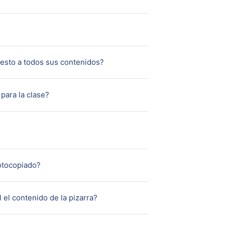
Page
Page
 esto a todos sus contenidos?
Page
para la clase?
Page
fotocopiado?
Page
l el contenido de la pizarra?