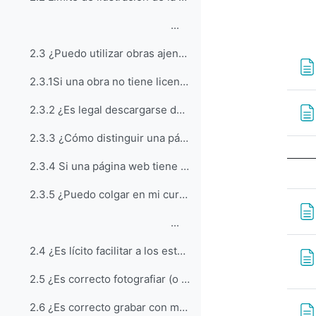
...
2.3 ¿Puedo utilizar obras ajenas?
2.3.1Si una obra no tiene licencia, ¿es porque está libre y por lo tanto se puede usar en clase a voluntad?
2.3.2 ¿Es legal descargarse de la web material para usarlo en clase?
2.3.3 ¿Cómo distinguir una página lícita de otra que no lo es?
2.3.4 Si una página web tiene copyright o licencia CC ¿afecta esto a todos sus contenidos?
2.3.5 ¿Puedo colgar en mi curso de Moodle todo lo necesario para la clase?
...
2.4 ¿Es lícito facilitar a los estudiantes un libro escaneado o fotocopiado?
2.5 ¿Es correcto fotografiar (o grabar) con mi dispositivo móvil el contenido de la pizarra?
2.6 ¿Es correcto grabar con mi dispositivo móvil las exposiciones de mis compañeros?