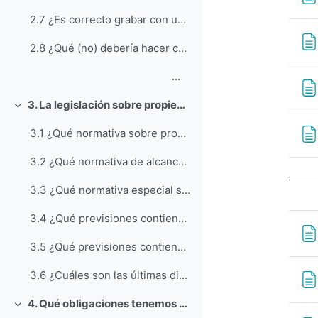
2.7 ¿Es correcto grabar con un dispositivo móvil al profesor?
2.8 ¿Qué (no) debería hacer con mis apuntes de clase?
...
3. La legislación sobre propiedad intelectual y la comunidad universitaria
Collapse
3.1 ¿Qué normativa sobre propiedad intelectual se aplica al quehacer académico de los miembros de la comunidad universitaria?
3.2 ¿Qué normativa de alcance general sobre propiedad intelectual se aplica al quehacer académico de los miembros de la comunidad universitaria?
3.3 ¿Qué normativa especial sobre propiedad intelectual se aplica al quehacer académico de los miembros de la comunidad universitaria?
3.4 ¿Qué previsiones contiene la Ley Orgánica de Universidades y su normativa de desarrollo?
3.5 ¿Qué previsiones contienen los Estatutos de las Universidades?
3.6 ¿Cuáles son las últimas directrices en relación a los derechos de autor y el Mercado Único Digital
4. Qué obligaciones tenemos (cómo usar obras ajenas)
Collapse