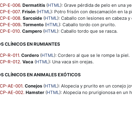
CP-E-006.
Dermatitis
(
HTML
): Grave pérdida de pelo en una ye
CP-E-007.
Frisón
(
HTML
): Potro frisón con descamación en la pi
CP-E-008.
Sarcoide
(
HTML
): Caballo con lesiones en cabeza y 
CP-E-009
.
Tormento
(
HTML
): Caballo tordo con prurito.
CP-E-010.
Campero
(
HTML
): Caballo tordo que se rasca.
S CLÍNICOS EN RUMIANTES
CP-R-011.
Cordero
(
HTML
): Cordero al que se le rompe la piel.
CP-R-012.
Vaca
(
HTML
): Una vaca sin orejas.
S CLÍNICOS EN ANIMALES EXÓTICOS
CP-AE-001.
Conejos
(
HTML
): Alopecia y prurito en un conejo jo
CP-AE-002.
Hamster
(
HTML
): Alopecia no prurigionosa en un