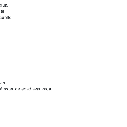
gua.
el.
cuello.
ven.
 hámster de edad avanzada.