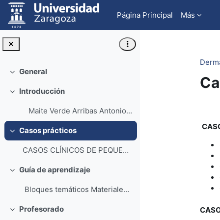
Salta al contenido principal
Página Principal
Más
Derma
General
Colapsar
Ca
Introducción
Colapsar
Pe
Maite Verde Arribas Antonio Fernán...
CASO
Casos prácticos
Colapsar
CASOS CLÍNICOS DE PEQUEÑOS ANIMALES CP-PA-001....
Guía de aprendizaje
Colapsar
Bloques temáticos Materiales de estudio ...
Profesorado
CASO
Colapsar