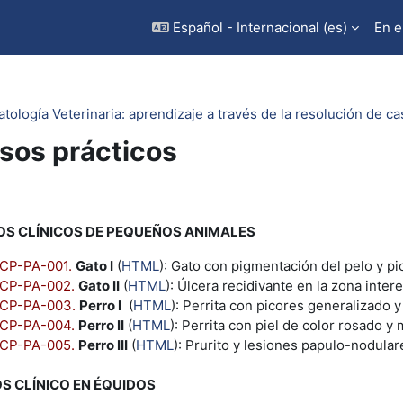
Español - Internacional ‎(es)‎
En e
tología Veterinaria: aprendizaje a través de la resolución de ca
sos prácticos
rfilado de sección
S CLÍNICOS DE PEQUEÑOS ANIMALES
CP-PA-001.
Gato I
(
HTML
): Gato con pigmentación del pelo y pi
CP-PA-002.
Gato II
(
HTML
): Úlcera recidivante en la zona inter
CP-PA-003.
Perro I
(
HTML
): Perrita con picores generalizado y 
CP-PA-004.
Perro II
(
HTML
): Perrita con piel de color rosado y 
CP-PA-005.
Perro III
(
HTML
): Prurito y lesiones papulo-nodul
S CLÍNICO EN ÉQUIDOS